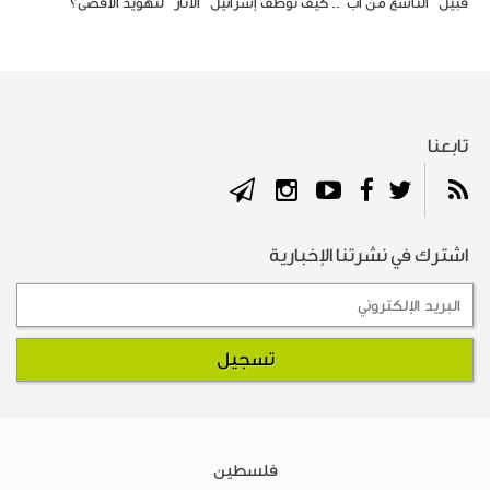
قبيل "التاسع من آب".. كيف توظف إسرائيل "الآثار" لتهويد الأقصى؟
تابعنا
اشترك في نشرتنا الإخبارية
فلسطين