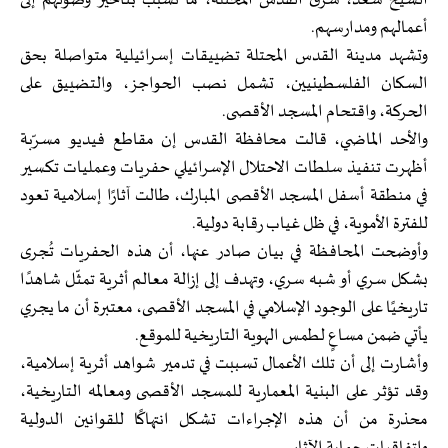
الشيخ سعد، شرق القدس المحتلة، ما تسبب بتأخير وصولهم إلى
أعمالهم ومدارسهم.
وتشهد مدينة القدس المحتلة تضييقات إسرائيلية متواصلة بحق
السكان الفلسطينيين، تشمل نصب الحواجز، والتضييق على
الحركة، واقتحام المسجد الأقصى.
والأحد الماضي، قالت محافظة القدس إن مقاطع فيديو مسرّبة
أظهرت تنفيذ سلطات الاحتلال الإسرائيلي حفريات وعمليات تكسير
في منطقة أسفل المسجد الأقصى المبارك، طالت آثارًا إسلامية تعود
للفترة الأموية، في ظل غياب رقابة دولية.
وأوضحت المحافظة في بيان صادر عنها، أن هذه الحفريات تُجرى
بشكل سري أو شبه سري، وتهدف إلى إزالة معالم أثرية تمثّل شاهدًا
تاريخيًا على الوجود الإسلامي في المسجد الأقصى، معتبرة أن ما يجري
يأتي ضمن مساعٍ لطمس الهوية التاريخية للموقع.
وأشارت إلى أن تلك الأعمال تسببت في تدمير شواهد أثرية إسلامية،
وقد تؤثر على البنية المعمارية للمسجد الأقصى ومعالمه التاريخية،
محذرة من أن هذه الإجراءات تشكل انتهاكًا للقوانين الدولية