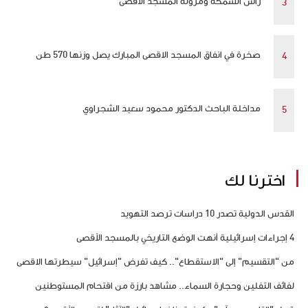
رأس السمكة ومزوله المسجد الاقصى
صخرة في انفاق المسجد الاقصى المبارك يصل وزنها 570 طن
مداخلة الباحث الدكتور محمود سعيد الشجراوي
اخترنا لك
القدس الدولية تصدر 10 دراسات ترصد التهويد
4 إجراءات إسرائيلية أنهت الوضع التاريخي بالمسجد الأقصى
من "التقسيم" إلى "الاستقطاع".. كيف تفرض "إسرائيل" سيطرتها الاقصى
لفائف التفلين وحجارة السماء.. مشاهد بارزة من اقتحام المستوطنين