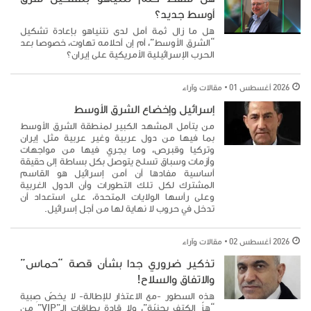
أوسط جديد؟
هل ما زال ثمة أمل لدى نتنياهو بإعادة تشكيل
“الشرق الأوسط”، أم إن أحلامه تهاوت، خصوصا بعد
الحرب الإسرائيلية الأمريكية على إيران؟
2026 أغسطس 01
مقالات وآراء
إسرائيل وإخضاع الشرق الأوسط
من يتأمل المشهد الكبير لمنطقة الشرق الأوسط
بما فيها من دول عربية وغير عربية مثل إيران
وتركيا وقبرص، وما يجري فيها من مواجهات
وأزمات وسباق تسلح يتوصل بكل بساطة إلى حقيقة
أساسية مفادها أن أمن إسرائيل هو القاسم
المشترك لكل تلك التطورات وأن الدول الغربية
وعلى رأسها الولايات المتحدة، على استعداد أن
تدخل في حروب لا نهاية لها من أجل إسرائيل.
2026 أغسطس 02
مقالات وآراء
تذكير ضروري جدا بشأن قصة “حماس”
والاتفاق والسلاح!
هذه السطور -مع الاعتذار للإطالة- لا يخصّ صِبية
“هزّ الكتف بحنيّة”، ولا قادة بطاقات الـ”VIP” من