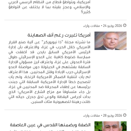
أمريكية، وبتواطؤ قطاع من النظام الرسمي العربي
والإسلامي، وعجزِ بقيته بما لا يختلف عن التواطؤ
كثيراً!
2026 يوليو 24
مقالات وآراء
أمريكا تغيرت رغم أنف الصهاينة
ما نشرته مجلة "ذا نيويوركر" عن آلية صنع القرار
الأمريكي خلال الحرب في غزة، والاعتراف بأن إدارة
الرئيس الأمريكي السابق بايدن قد أخفقت في
ممارسة ضغوط كافية على العدو الإسرائيلي طوال
فترة العدوان على غزة، واعتراف أبرز مسؤولي الإدارة
السابقة بفشلهم في الحيلولة دون مواصلة العدو
الإسرائيلي حرب الإبادة وقتل المدنيين. هذا الاعتراف
لم يأتِ لتنقية الضمائر الأمريكية الزنخة، ولم يأتِ
لتصحيح خطأ الإدارة الأمريكية السابقة التي جبنت
برئيسها عن إطفاء المحرقة ضد المدنيين في غزة،
بل جاء متساوقاً مع مزاج الشارع الأمريكي؛ الذي
بدأت أجراس اليقظة والوعي تدق جدران حياته التي
ظلت رهينة للصهيونية مئات السنين.
2026 يوليو 28
مقالات وآراء
الضفة وبضمنها القدس في عين العاصفة