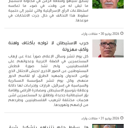
يسابق نتنياهو وائتلافه الزمن في محاولة لاستثمار
ما تبقى له من وقت، في ضوء ما تعكسه
استطلاعات الرأي الإسرائيلية والتي تشير إلى حتمية
سقوط هذا التحالف في حال جرت الانتخابات في
موعدها.
2026 يوليو 30
مقالات وآراء
حرب الاستيطان لا تواجه بأكتاف واهنة
وأكفٍ مهزولة
كل يوم تنشر وسائل الإعلام، صوراً عدة عن إرهاب
المستعمرين في الضفة الغربية وعدوانهم على
الفلسطينيين، ولم تشذ صورة قطعان
المستوطنين عن الصور الأخرى لجيش الاحتلال الذي
يؤمن العدوان وتمهيد الطرق، أو تقاسم الدور
معهم، وكل يوم تنشر المؤسسة العسكرية
والسياسية في إسرائيل، قرارات وإجراءات لها دلالة
وعلاقة بتوسيع الاستيطان ومصادرة الأراضي وإقامة
بؤر استيطانية جديدة، وإطلاق يد المستعمرين لشن
هجمات مختلفة لترهيب الفلسطينيين وطردهم
من أرضهم وتهويدها.
2026 يوليو 31
مقالات وآراء
هل سقط حلم نتنياهو بتشكيل شرق