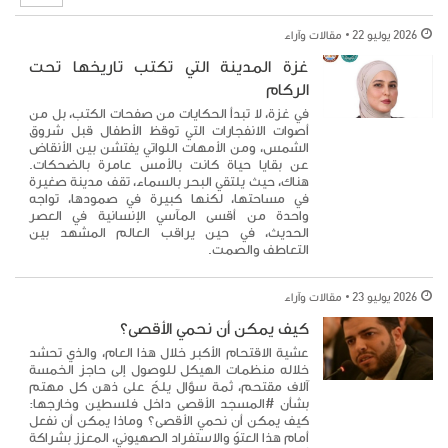
2026 يوليو 22
مقالات وآراء
غزة المدينة التي تكتب تاريخها تحت
الركام
في غزة، لا تبدأ الحكايات من صفحات الكتب، بل من
أصوات الانفجارات التي توقظ الأطفال قبل شروق
الشمس، ومن الأمهات اللواتي يفتشن بين الأنقاض
عن بقايا حياة كانت بالأمس عامرة بالضحكات.
هناك، حيث يلتقي البحر بالسماء، تقف مدينة صغيرة
في مساحتها، لكنها كبيرة في صمودها، تواجه
واحدة من أقسى المآسي الإنسانية في العصر
الحديث، في حين يراقب العالم المشهد بين
التعاطف والصمت.
2026 يوليو 23
مقالات وآراء
كيف يمكن أن نحمي الأقصى؟
عشية الاقتحام الأكبر خلال هذا العام، والذي تحشد
خلاله منظمات الهيكل للوصول إلى حاجز الخمسة
آلاف مقتحم، ثمة سؤال يلحّ على ذهن كل مهتم
بشأن #المسجد الأقصى داخل فلسطين وخارجها:
كيف يمكن أن نحمي الأقصى؟ وماذا يمكن أن نفعل
أمام هذا العتوّ والاستفراد الصهيوني، المعزز بشراكة