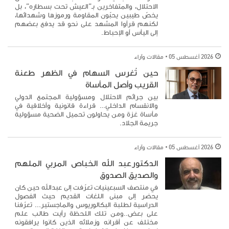
الاحتلال، والمتفاخرين بـ”العيش تحت بسطاره”، بل
يخصّ طيبين يحبّون المقاومة ورموزها وشهدائها،
لكنهم قرأوا المشهد على نحو قد يدفع بعضهم
إلى اليأس أو الإحباط.
2026 أغسطس 05
مقالات وآراء
حين تُغرس السهام في الظهر طعنة
القريب وأصل المأساة
بين جرائم الاحتلال ومسؤولية المجتمع الدولي
والانقسام الداخلي… قراءة قانونية وأخلاقية في
مأساة غزة ومن يحاولون تحميل الضحية مسؤولية
جريمة الجلاد.
2026 أغسطس 05
مقالات وآراء
الدكتورعبد الله الخباص المربي الملهم
والصديق الصدوق
في منتصف السبعينيات تعرّفت إلى عبدالله حين كان
يحضر إلى مبنى اللغات القديم حيث الفصول
الدراسية لطلبة البكالوريوس والماجستير... تعرّفنا
على بعض..ومن تلك اللحظة رأيت طالب علم
مختلف عن أقرانه وزملائه الذين كانوا يرافقونه