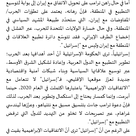
أما في حال راهن ترامب على تحويل الاتفاق مع إيران إلى بوابة لتوسيع
التطبيع في المنطقة، فإنّ رهانه، يعتمد على تطوّرات الحرب/
المفاوضات مع إيران، التي ستحدّد طبيعة المشهد السياسي في
المنطقة، وفي حال خسارة الولايات المتحدة للحرب، عبر الفشل في
إخضاع الطرف الإيراني، فقد تتوسّع دائرة تطبيع العلاقات في
المنطقة مع إيران وليس مع "إسرائيل ".
إسرائيلياً، ترى الحكومة الإسرائيلية أنّ أحد أهدافها بعد الحرب؛
تطوير التطبيع مع الدول العربية، وإعادة تشكيل الشرق الأوسط،
عبر توسيع علاقاتها السياسية وبناء شبكات أمنية واقتصادية
جديدة تعزّز موقعها الإقليمي، فـ"إسرائيل" لا تتعامل مع
"الاتفاقيات الإبراهيمية" باعتبارها اكتملت في العام 2020، حينما
أبرمت، وإنما كمسار يحتاج إلى استكمال وتطوير بعد الحرب، لذلك
فإنّ دعوة ترامب جاءت بتنسيق مسبق مع نتنياهو، وعزّزها ليندسي
غراهام، عبر تصريحات لا تخلو من التهديد للدول التي ترفض
التطبيع مع "إسرائيل".
على الرغم من أنّ "إسرائيل" ترى أنّ الاتفاقيات الإبراهيمية بقيت في