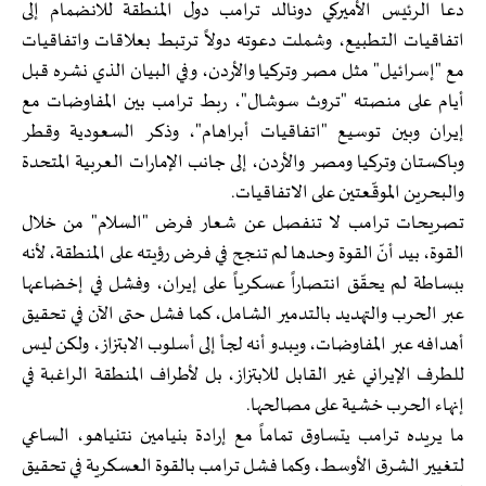
دعا الرئيس الأميركي دونالد ترامب دول المنطقة للانضمام إلى
اتفاقيات التطبيع، وشملت دعوته دولاً ترتبط بعلاقات واتفاقيات
مع "إسرائيل" مثل مصر وتركيا والأردن، وفي البيان الذي نشره قبل
أيام على منصته "تروث سوشال"، ربط ترامب بين المفاوضات مع
إيران وبين توسيع "اتفاقيات أبراهام"، وذكر السعودية وقطر
وباكستان وتركيا ومصر والأردن، إلى جانب الإمارات العربية المتحدة
والبحرين الموقّعتين على الاتفاقيات.
تصريحات ترامب لا تنفصل عن شعار فرض "السلام" من خلال
القوة، بيد أنّ القوة وحدها لم تنجح في فرض رؤيته على المنطقة، لأنه
ببساطة لم يحقّق انتصاراً عسكرياً على إيران، وفشل في إخضاعها
عبر الحرب والتهديد بالتدمير الشامل، كما فشل حتى الآن في تحقيق
أهدافه عبر المفاوضات، ويبدو أنه لجأ إلى أسلوب الابتزاز، ولكن ليس
للطرف الإيراني غير القابل للابتزاز، بل لأطراف المنطقة الراغبة في
إنهاء الحرب خشية على مصالحها.
ما يريده ترامب يتساوق تماماً مع إرادة بنيامين نتنياهو، الساعي
لتغيير الشرق الأوسط، وكما فشل ترامب بالقوة العسكرية في تحقيق