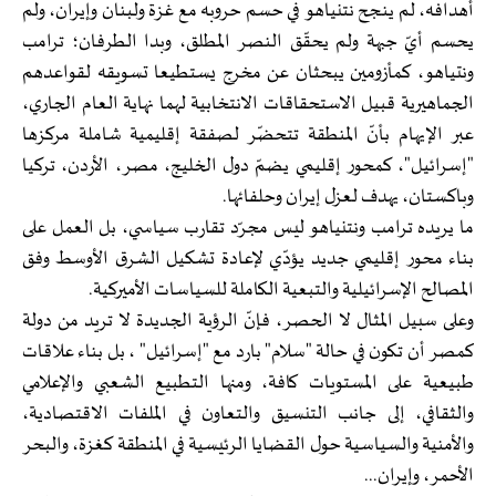
أهدافه، لم ينجح نتنياهو في حسم حروبه مع غزة ولبنان وإيران، ولم
يحسم أيّ جبهة ولم يحقّق النصر المطلق، وبدا الطرفان؛ ترامب
ونتياهو، كمأزومين يبحثان عن مخرج يستطيعا تسويقه لقواعدهم
الجماهيرية قبيل الاستحقاقات الانتخابية لهما نهاية العام الجاري،
عبر الإيهام بأنّ المنطقة تتحضّر لصفقة إقليمية شاملة مركزها
"إسرائيل"، كمحور إقليمي يضمّ دول الخليج، مصر، الأردن، تركيا
وباكستان، يهدف لعزل إيران وحلفائها.
ما يريده ترامب ونتنياهو ليس مجرّد تقارب سياسي، بل العمل على
بناء محور إقليمي جديد يؤدّي لإعادة تشكيل الشرق الأوسط وفق
المصالح الإسرائيلية والتبعية الكاملة للسياسات الأميركية.
وعلى سبيل المثال لا الحصر، فإنّ الرؤية الجديدة لا تريد من دولة
كمصر أن تكون في حالة "سلام" بارد مع "إسرائيل" ، بل بناء علاقات
طبيعية على المستويات كافة، ومنها التطبيع الشعبي والإعلامي
والثقافي، إلى جانب التنسيق والتعاون في الملفات الاقتصادية،
والأمنية والسياسية حول القضايا الرئيسية في المنطقة كغزة، والبحر
الأحمر، وإيران...