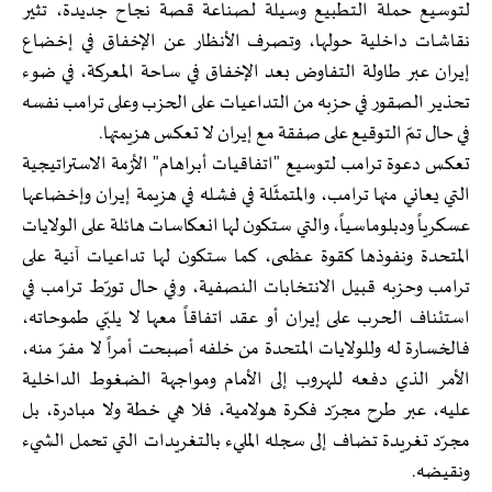
لتوسيع حملة التطبيع وسيلة لصناعة قصة نجاح جديدة، تثير
نقاشات داخلية حولها، وتصرف الأنظار عن الإخفاق في إخضاع
إيران عبر طاولة التفاوض بعد الإخفاق في ساحة المعركة، في ضوء
تحذير الصقور في حزبه من التداعيات على الحزب وعلى ترامب نفسه
في حال تمّ التوقيع على صفقة مع إيران لا تعكس هزيمتها.
تعكس دعوة ترامب لتوسيع "اتفاقيات أبراهام" الأزمة الاستراتيجية
التي يعاني منها ترامب، والمتمثّلة في فشله في هزيمة إيران وإخضاعها
عسكرياً ودبلوماسياً، والتي ستكون لها انعكاسات هائلة على الولايات
المتحدة ونفوذها كقوة عظمى، كما ستكون لها تداعيات آنية على
ترامب وحزبه قبيل الانتخابات النصفية، وفي حال تورّط ترامب في
استئناف الحرب على إيران أو عقد اتفاقاً معها لا يلبّي طموحاته،
فالخسارة له وللولايات المتحدة من خلفه أصبحت أمراً لا مفرّ منه،
الأمر الذي دفعه للهروب إلى الأمام ومواجهة الضغوط الداخلية
عليه، عبر طرح مجرّد فكرة هولامية، فلا هي خطة ولا مبادرة، بل
مجرّد تغريدة تضاف إلى سجله المليء بالتغريدات التي تحمل الشيء
ونقيضه.