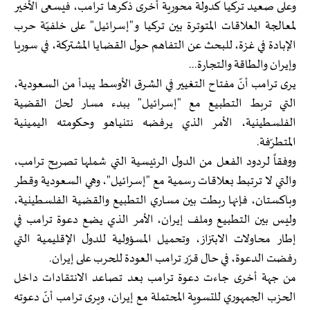
وعلى صعيد تركيا كدولة محورية أخرى ذكرها ترامب، فيسعى الأخير
لمعالجة العلاقات المتوترة بين تركيا و"إسرائيل" على خلفيّة حرب
الإبادة في غزة، للبحث عن التفاهم حول القضايا المشتركة، في سوريا
وإيران والطاقة والتجارة...
يرى ترامب أنّ مفتاح التغيير في الشرق الأوسط يبدأ من السعودية،
التي تربط التطبيع مع "إسرائيل" ببدء مسار لحلّ القضية
الفلسطينية، الأمر الذي يرفضه نتنياهو وحكومته اليمينية
المتطرّفة.
ووفقاً لردود الفعل من الدول الرئيسية التي شملها تصريح ترامب،
والتي لا ترتبط بعلاقات رسمية مع "إسرائيل"، وهي السعودية وقطر
وباكستان، فإنها ربطت بين مساري التطبيع والقضية الفلسطينية،
وليس بين التطبيع وملف إيران، الأمر الذي يضع دعوة ترامب في
إطار محاولات الابتزاز، وتحميل المسؤولية للدول الإقليمية التي
رفضت الدعوة، في حال قرّر ترامب العودة للحرب على إيران.
من جهة أخرى جاءت دعوة ترامب بعد تصاعد الانتقادات داخل
الحزب الجمهوري للتسوية المحتملة مع إيران، ويرى ترامب أنّ دعوته