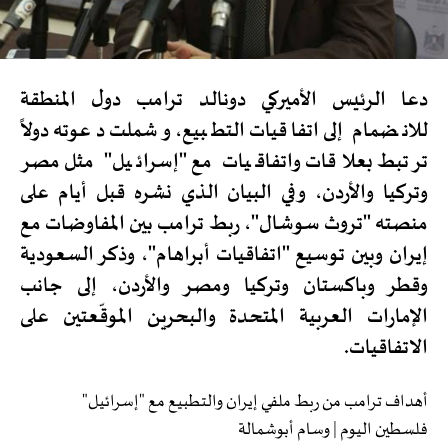
دعا الرئيس الأميركي دونالد ترامب دول المنطقة
للانضمام إلى اتفاقيات التطبيع، وشملت دعوته دولاً
ترتبط بعلاقات واتفاقيات مع "إسرائيل" مثل مصر
وتركيا والأردن، وفي البيان الذي نشره قبل أيام على
منصته "تروث سوشال"، ربط ترامب بين المفاوضات مع
إيران وبين توسيع "اتفاقيات أبراهام"، وذكر السعودية
وقطر وباكستان وتركيا ومصر والأردن، إلى جانب
الإمارات العربية المتحدة والبحرين الموقّعتين على
الاتفاقيات.
أهداف ترامب من ربط ملفي إيران والتطبيع مع "إسرائيل"
فلسطين اليوم | وسام أبوشمالة