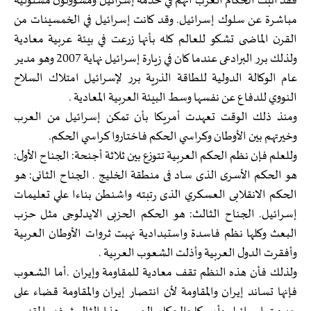
فقد أثبت الحكام العرب أنهم في خدمة إسرائيل ومسؤولون مسئولية
مباشرة عن سلوك إسرائيل. وقد كانت إسرائيل في الخمسينات من
القرن الماضى تشكو للعالم كله بأنها زرعت في بيئة عربية معادية
ولذلك برر البرادعى عندما كان في زيارة إسرائيل نهاية 2007 وهو مدير
عام الوكالة الدولية للطاقة الذرية برر لإسرائيل امتلاك السلاح
النووي للدفاع عن نفسها وسط البيئة العربية المعادية .
ومنذ ذلك الوقت تعهدت أمريكا بأن تمكن إسرائيل من العرب
وخيرتهم بين الأوطان وكراسي الحكم فاختاروا كراسي الحكم.
وللعلم فإن نظم الحكم العربية تتوزع بين ثلاثة أجنحة: الجناح الأول:
هو الحكم الأسرى الذى ساد فى منطقة الخليج . الجناح الثانى: هو
الحكم الانقلابى العسكري الذى رتبته واشنطن بناءا علي تعليمات
إسرائيل. الجناح الثالث: هو الحكم الحزبى الايدلوجى مثل حزب
البعث وكلها نظم فاسدة واستبدادية نهبت ثروات الأوطان العربية
وأفقرت الدول العربية وأذلت الشعوب العربية .
ولذلك فأن هذه النظم تقف معادية للمقاومة وإيران .أما الشعوب
فإنها تساند إيران والمقاومة لأن انتصار إيران والمقاومة قضاء على