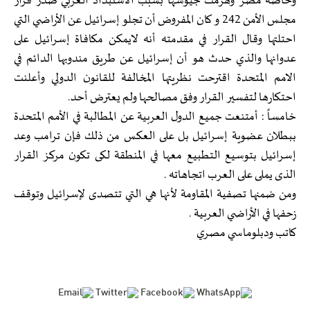
وخاصة مصر وهزمت جيوشها بسبب الاستبداد العربي صدر قرار
مجلس الأمن 242 و كان المفروض أن تجلو إسرائيل عن الأراضي التي
احتلتها وقال القرار في مقدمته أنه لايمكن مكافاة إسرائيل على
عدوانها والذي حدث هو أن إسرائيل عن طريق مندوبها الدائم في
الامم المتحدة اقترحت نظريتها المخالفة للقانون الدولي وأعلنت
احتكارها لتفسير القرار وفق مصالحها ولم يعترض أحد.
خامساً : أمتنعت جميع الدول العربية عن المطالبة في الأمم المتحدة
ببطلان عضوية إسرائيل بل على العكس من ذلك فإن ترامب وعد
إسرائيل بتوسيع التطبيع معها في المنطقة لكى تكون مركز القرار
الذى يملى على العرب اتجاهاته .
ومن ضمنها تصفية المقاومة لأنها هي التي تتصدى لإسرائيل وتوقف
زحفها في الأراضي العربية .
كاتب ودبلوماسي مصري