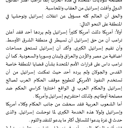
مصلحة للولايات المتحدة في هذه الحرب إنما ترامب أهدر القانون
الدولي وأفلت إسرائيل من العقاب والمحاسبة.
والحق أن العالم كله مسؤول عن انفلات إسرائيل وتوحشها في
المنطقة على النحو التالي:
أولاً: أمريكا دللت أمريكا كثيراً إسرائيل ولم يردها أحد فقد أعلن
ترامب أن من حق إسرائيل أن تسيطر في منطقة الشرق الأوسط.
وأن تقيم إسرائيل الكبرى. وأكد أن إسرائيل تستحق مساحات
اضافية من مصر والأردن والعراق ولبنان وسوريا والسعودية. كما أن
ترامب داس على قرارات الأمم المتحدة بشأن قضايا المنطقة خاصة
القدس والجولان ولم يرده أحد حيث تمكنت إسرائيل من أن
تستخدم النفوذ الأمريكي لتطويع موقف الحكام العرب لصالح
إسرائيل والحكام العرب في الواقع اختاروا كراسي الحكم ضد
مصلحة أوطانهم. ولذلك احتقرتهم إسرائيل وأمريكا .
أما الشعوب العربية فقد سحقت من جانب الحكام وكلاء أمريكا
وإسرائيل ولولا هذه الخدمة الكبرى لما توحشت إسرائيل. والذى
حدث في غزة يدعوا للتساؤل أكثر ما يدعو للنقد واللوم .