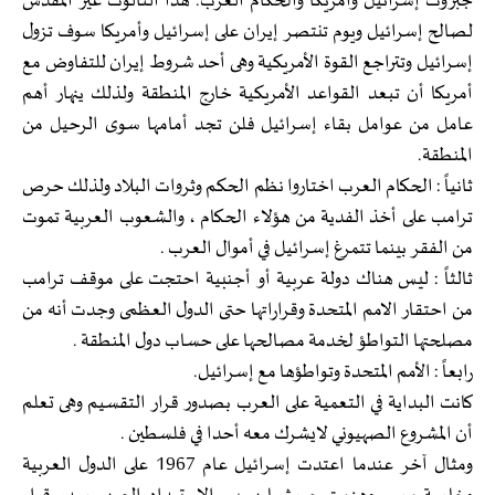
جبروت إسرائيل وأمريكا والحكام العرب. هذا الثالوث غير المقدس
لصالح إسرائيل ويوم تنتصر إيران على إسرائيل وأمريكا سوف تزول
إسرائيل وتتراجع القوة الأمريكية وهى أحد شروط إيران للتفاوض مع
أمريكا أن تبعد القواعد الأمريكية خارج المنطقة ولذلك ينهار أهم
عامل من عوامل بقاء إسرائيل فلن تجد أمامها سوى الرحيل من
المنطقة.
ثانياً : الحكام العرب اختاروا نظم الحكم وثروات البلاد ولذلك حرص
ترامب على أخذ الفدية من هؤلاء الحكام ، والشعوب العربية تموت
من الفقر بينما تتمرغ إسرائيل في أموال العرب .
ثالثاً : ليس هناك دولة عربية أو أجنبية احتجت على موقف ترامب
من احتقار الامم المتحدة وقراراتها حتى الدول العظمى وجدت أنه من
مصلحتها التواطؤ لخدمة مصالحها على حساب دول المنطقة .
رابعاً : الأمم المتحدة وتواطؤها مع إسرائيل.
كانت البداية في التعمية على العرب بصدور قرار التقسيم وهى تعلم
أن المشروع الصهيوني لايشرك معه أحدا في فلسطين .
ومثال آخر عندما اعتدت إسرائيل عام 1967 على الدول العربية