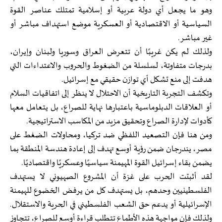
وهو ما يجعل أي دولة عربية أو إسلامية تمتلك عناصر القوة
السياسية أو الاقتصادية أو العسكرية موضع استهداف مباشر أو
غير مباشر.
ولذلك لم يكن غريبًا أن تتعرض العراق وسوريا ولبنان وإيران،
بدرجات متفاوتة، لسلسلة من الضغوط والحروب والاعتداءات التي
هدفت إلى منع تشكل أي توازن حقيقي مع إسرائيل.
وتكشف التجربة التاريخية أن الاحتلال لا ينظر إلى اتفاقيات السلام
أو العلاقات الدبلوماسية باعتبارها نهاية للصراع، بل يتعامل معها
كأدوات لإدارة الصراع وتحقيق مزيد من المكاسب الاستراتيجية.
ومن هنا فإن التصعيد اللفظي ضد تركيا، ومحاولات الضغط على
مصر، يندرجان ضمن رؤية أوسع تهدف إلى إعادة هندسة المنطقة بما
يضمن بقاء إسرائيل القوة المهيمنة سياسيًا وعسكريًا واقتصاديًا.
لقد أثبتت الحرب على غزة أن المشروع الصهيوني لا يستهدف
الفلسطينيين وحدهم، بل يستهدف كل من يرفض الخضوع للهيمنة
الإسرائيلية أو يدعم حق الشعب الفلسطيني في الحرية والاستقلال.
ولذلك فإن مواجهة هذه الأطماع تتطلب قراءة أوسع للصراع، تتجاوز