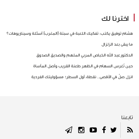
اخترنا لك
هشام توفيق يكتب: تفكيك اللعبة في سبتة (المغرب) أسئلة وسيناريوهات؟
ما يبقى بعد الزلزال
الدكتورعبد الله الخباص المربي الملهم والصديق الصدوق
حين تُغرس السهام في الظهر طعنة القريب وأصل المأساة
انزل صلِّ في الأقصى.. نقطة، أول السطر؛ مسؤوليتك الفردية
تابعنا