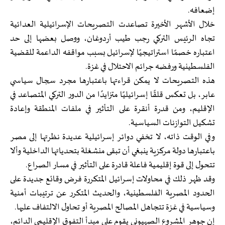
إضعافه.
خلال الأشهر الأخيرة تصاعدت التصريحات الإسرائيلية العدائية
تجاه الرئيس التركي رجب طيب أردوغان، ووصل بعضها إلى حد
اعتباره خصمًا استراتيجيًا لإسرائيل بسبب مواقفه الداعمة للقضية
الفلسطينية ورفضه جرائم الاحتلال في غزة.
هذه التصريحات لا يمكن قراءتها باعتبارها مجرد سجال سياسي
عابر، بل تعكس قلقًا إسرائيليًا متزايدًا من الدور التركي المتصاعد في
الإقليم، ومن قدرة أنقرة على التأثير في ملفات المنطقة وإعادة
تشكيل التوازنات السياسية.
وفي الوقت ذاته، لا تخفي دوائر إسرائيلية عديدة نظرتها إلى مصر
باعتبارها دولة مركزية ينبغي أن تبقى منشغلة بتحدياتها الداخلية وألا
تتحول إلى قوة إقليمية فاعلة قادرة على التأثير في مسار الصراع.
وقد ظهر ذلك في محاولات إسرائيل المتكررة فرض وقائع جديدة على
الحدود المصرية الفلسطينية، والحديث المتكرر عن ترتيبات أمنية
وسياسية في غزة تتجاهل المصالح المصرية أو تحاول الالتفاف عليها.
إن جوهر المشروع الصهيوني يقوم على مبدأ التفوق الإقليمي الدائم،