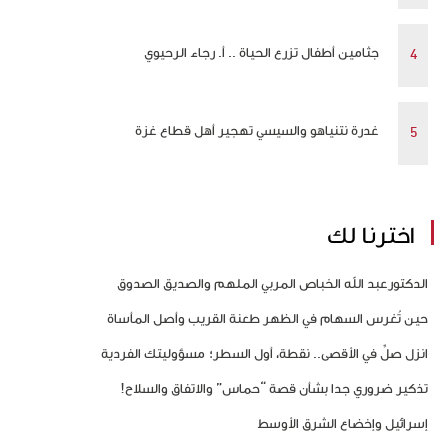
جثامين أطفال تزرع الحياة .. أ. رجاء الرحيوي
غدرة نتنياهو والسيسي تهجير أهل قطاع غزة
اخترنا لك
الدكتورعبد الله الخباص المربي الملهم والصديق الصدوق
حين تُغرس السهام في الظهر طعنة القريب وأصل المأساة
انزل صلِّ في الأقصى.. نقطة، أول السطر؛ مسؤوليتك الفردية
تذكير ضروري جدا بشأن قصة “حماس” والاتفاق والسلاح!
إسرائيل وإخضاع الشرق الأوسط