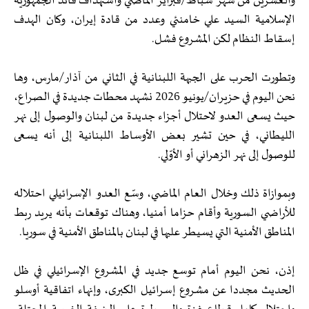
والعشرين من شهر شباط/فبراير الماضي واستهداف قائد الجمهورية
الإسلامية السيد علي خامنئي وعدد من قادة إيران، وكان الهدف
إسقاط النظام لكن المشروع فشل.
وتطورت الحرب على الجبهة اللبنانية في الثاني من آذار/مارس، وها
نحن اليوم في حزيران/يونيو 2026 نشهد محطات جديدة في الصراع،
حيث يسعى العدو لاحتلال أجزاء جديدة من لبنان والوصول إلى نهر
الليطاني، في حين تشير بعض الأوساط اللبنانية إلى أنه يسعى
للوصول إلى نهر الزهراني أو الأوّلي.
وبموازاة ذلك وخلال العام الماضي، وسّع العدو الإسرائيلي احتلاله
للأراضي السورية وأقام حزاما أمنيا، وهناك توقعات بأنه يريد ربط
المناطق الأمنية التي يسيطر عليها في لبنان بالمناطق الأمنية في سوريا.
إذن، نحن اليوم أمام توسع جديد في المشروع الإسرائيلي في ظل
الحديث مجددا عن مشروع إسرائيل الكبرى، وإنهاء اتفاقية أوسلو