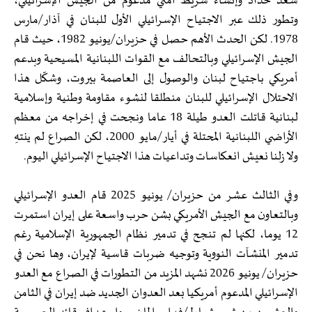
سعد حداد وإنشاء شريط أمني مدعوم من الجيش الإسرائيلي،
وتطور ذلك عبر الاجتياح الإسرائيلي الأول للبنان في آذار/مارس
1978. لكن الحدث الأهم حصل في حزيران/يونيو 1982، حيث قام
الجيش الإسرائيلي وبالتحالف مع القوات اللبنانية المسيحية وبدعم
أمريكي باجتياح لبنان والوصول إلى العاصمة بيروت، وشكّل هذا
الاحتلال الإسرائيلي للبنان منطلقا لنشوء مقاومة وطنية وإسلامية
لبنانية قاتلت العدو طيلة 18 عاما ونجحت في إخراجه من معظم
الأراضي اللبنانية المحتلة في أيار/مايو 2000، لكن الصراع لم ينتهِ
ولا زلنا نعيش انعكاسات وتداعيات هذا الاجتياح الإسرائيلي اليوم.
وفي الثالث عشر من حزيران/ يونيو 2025 قام العدو الإسرائيلي
وبالتعاون مع الجيش الأمريكي بشن حرب واسعة على إيران استمرت
12 يوما، لكنها لم تنجح في تدمير نظام الجمهورية الإسلامية رغم
تدمير المنشآت النووية وتوجيه ضربات قاسية لإيران، وها نحن في
حزيران/ يونيو 2026 نشهد المزيد من التطورات في الصراع مع العدو
الإسرائيلي المدعوم أمريكيا بعد العدوان الجديد ضد إيران في الثامن