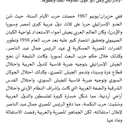
الإسرائيلي وعلى دور قوى المقاومة أيضا وتطورها.
ففي حزيران/يونيو 1967 حصلت حرب الأيام الستة، حيث شن
العدو الإسرائيلي حربا على ثلاث دول عربية كبرى (مصر وسوريا
والأردن)، وكان العالم العربي يعيش أجواء الاستعداد لمواجهة الكيان
الصهيوني وتحقيق انتصار كبير عليه بعد حرب العام 1956 وتطوير
القدرات المصرية العسكرية في عهد الرئيس جمال عبد الناصر،
وكذلك خلال حكم حزب البعث لسوريا. وكانت النتيجة أن نجح
الجيش الإسرائيلي بتوجيه ضربة قاسية للدول العربية واحتلال
قطاع غزة وسيناء وتدمير الجيش المصري، وكذلك احتلال الجولان
السوري وتوجيه ضربة قاسية للجيش السوري، واحتلال القدس
الشرقية والضفة الغربية التي كانت بإشراف النظام الأردني واحتلال
أراضٍ أردنية، مما شكّل خسارة كبيرة لفلسطين والدول العربية
وسُمّيت: حرب النكسة، مما دفع الرئيس المصري جمال عبد الناصر
لإعلان استقالته، لكن الجماهير المصرية والعربية رفضت الاستقالة
وعاد عنها.